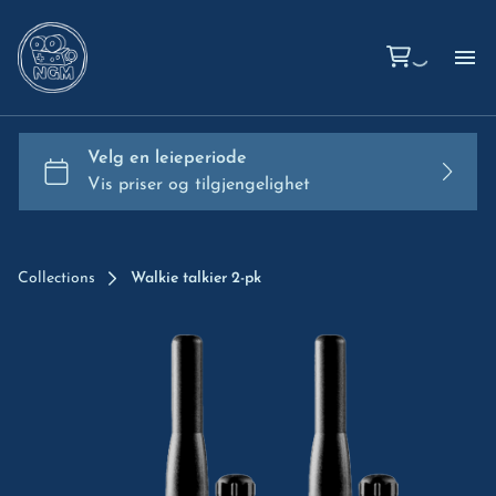
Hj
Om
Ko
Collections
Walkie talkier 2-pk
Ut