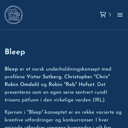
Hj
Om
Bleep
Ko
Bleep
er et norsk underholdningskonsept med
profilene
Victor Sotberg
,
Christopher "Chris"
Ut
Robin Omdahl
og
Robin "Rob" Hofset
. Det
presenteres som en egen serie sentrert rundt
trioens påfunn i den virkelige verden (IRL).
Kjernen i "Bleep"-konseptet er en rekke varierte og
kreative utfordringer og konkurranser. I hver
episode utfordrer vennene hverandre i alt fra